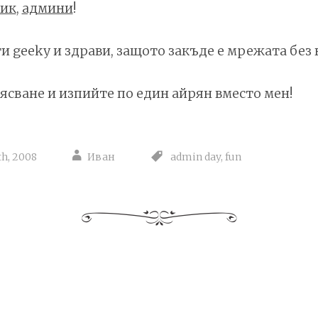
ник
,
админи
!
и geeky и здрави, защото закъде е мрежата без 
ясване и изпийте по един айрян вместо мен!
th, 2008
Иван
admin day
,
fun