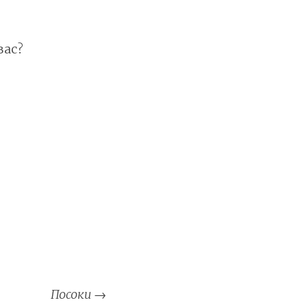
вас?
Посоки
→