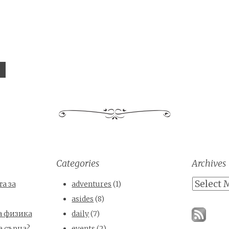
Categories
Archives
Archives
а за
adventures
(1)
asides
(8)
а физика
daily
(7)
е сърца?
events
(2)