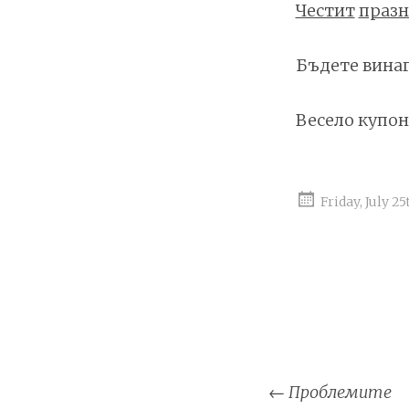
Честит
праз
Бъдете винаг
Весело купон
Friday, July 25
Post
←
Проблемите