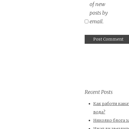
of new
posts by
email.
Recent Posts
Как работи канат
вода?
Няколко блога з
Имат ли звездит