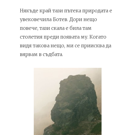
Някъде край тази пътека природата е
увековечила Ботев. Дори нещо
повече, тази скала е била там
столетия преди появата му. Когато
видя такова нещо, ми се приисква да
вярвам в съдбата.