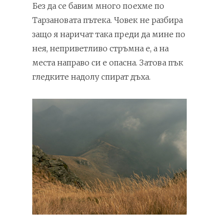
Без да се бавим много поехме по
Тарзановата пътека. Човек не разбира
защо я наричат така преди да мине по
нея, неприветливо стръмна е, а на
места направо си е опасна. Затова пък
гледките надолу спират дъха.