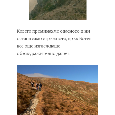
Когато преминахме опасното и ни
остана само стръмното, връх Ботев
все още изглеждаше
обезкуражително далеч.