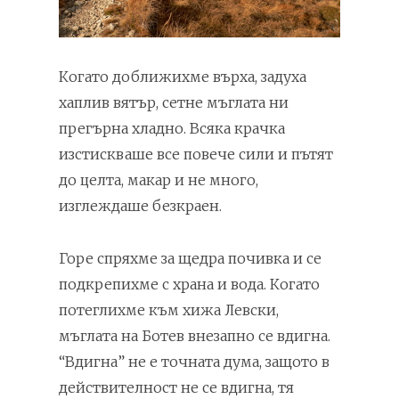
Когато доближихме върха, задуха
хаплив вятър, сетне мъглата ни
прегърна хладно. Всяка крачка
изстискваше все повече сили и пътят
до целта, макар и не много,
изглеждаше безкраен.
Горе спряхме за щедра почивка и се
подкрепихме с храна и вода. Когато
потеглихме към хижа Левски,
мъглата на Ботев внезапно се вдигна.
“Вдигна” не е точната дума, защото в
действителност не се вдигна, тя