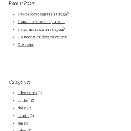
Recent Posts
Как работи каната за вода?
Няколко блога за физика
Имат ли звездите сърца?
На косъм от бялата смърт
Dreaming
Categories
adventures
(1)
asides
(8)
daily
(7)
events
(2)
fun
(3)
misc.
(1)