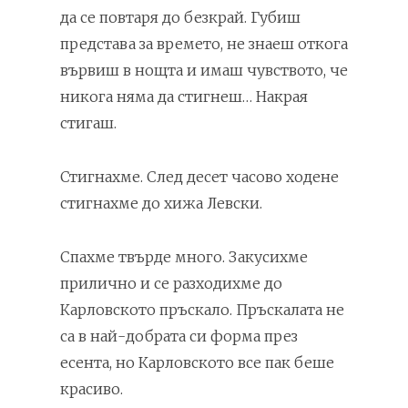
да се повтаря до безкрай. Губиш
представа за времето, не знаеш откога
вървиш в нощта и имаш чувството, че
никога няма да стигнеш… Накрая
стигаш.
Стигнахме. След десет часово ходене
стигнахме до хижа Левски.
Спахме твърде много. Закусихме
прилично и се разходихме до
Карловското пръскало. Пръскалата не
са в най-добрата си форма през
есента, но Карловското все пак беше
красиво.