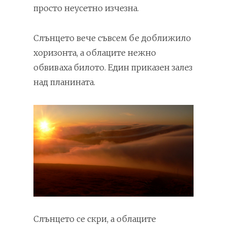
просто неусетно изчезна.
Слънцето вече съвсем бе доближило
хоризонта, а облаците нежно
обвиваха билото. Един приказен залез
над планината.
Слънцето се скри, а облаците