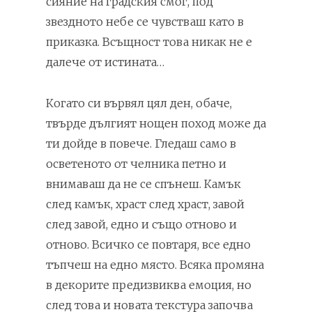
сияние на градския смог, под
звездното небе се чувстваш като в
приказка. Всъщност това никак не е
далече от истината…
Когато си вървял цял ден, обаче,
твърде дългият нощен поход може да
ти дойде в повече. Гледаш само в
осветеното от челника петно и
внимаваш да не се спънеш. Камък
след камък, храст след храст, завой
след завой, едно и също отново и
отново. Всичко се повтаря, все едно
тъпчеш на едно място. Всяка промяна
в декорите предизвиква емоция, но
след това и новата текстура започва