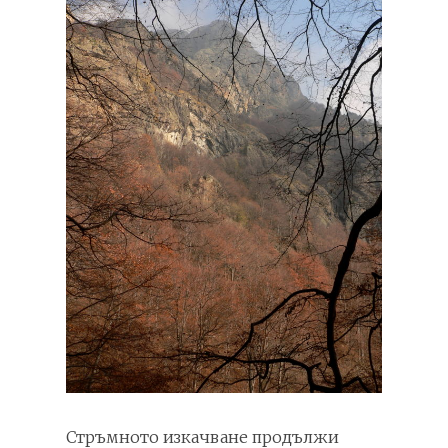
Стръмното изкачване продължи