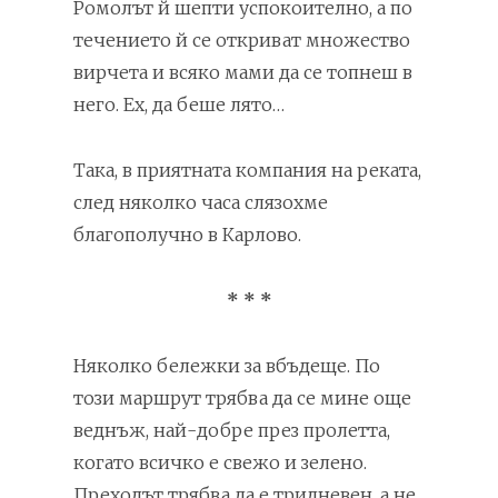
Ромолът й шепти успокоително, а по
течението й се откриват множество
вирчета и всяко мами да се топнеш в
него. Ех, да беше лято…
Така, в приятната компания на реката,
след няколко часа слязохме
благополучно в Карлово.
* * *
Няколко бележки за вбъдеще. По
този маршрут трябва да се мине още
веднъж, най-добре през пролетта,
когато всичко е свежо и зелено.
Преходът трябва да е тридневен, а не