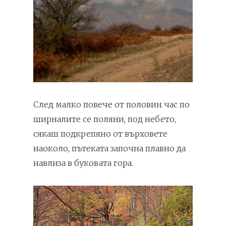
След малко повече от половин час по
ширналите се поляни, под небето,
сякаш подкрепяно от върховете
наоколо, пътеката започна плавно да
навлиза в буковата гора.