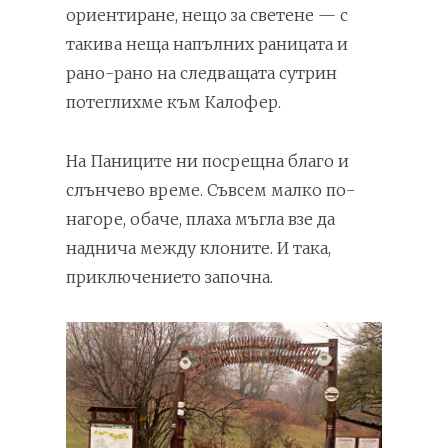
ориентиране, нещо за светене — с
такива неща напълних раницата и
рано-рано на следващата сутрин
потеглихме към Калофер.
На Паниците ни посрещна благо и
слънчево време. Съвсем малко по-
нагоре, обаче, плаха мъгла взе да
наднича между клоните. И така,
приключението започна.