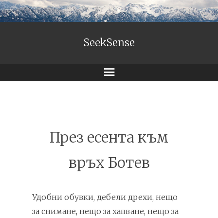
SeekSense
Menu
През есента към
връх Ботев
Удобни обувки, дебели дрехи, нещо
за снимане, нещо за хапване, нещо за