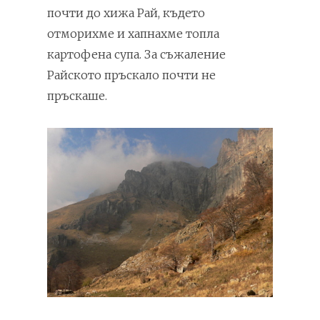
почти до хижа Рай, където
отморихме и хапнахме топла
картофена супа. За съжаление
Райското пръскало почти не
пръскаше.