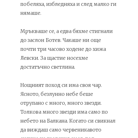
побеляха, избледняха и след малко ги
нямаше.
Мръкваше се, а едва бяхме стигнали
до заслон Ботев. Чакаше ни още
почти три часово ходене до хижа
Левски. За щастие носехме
достатъчно светлина.
Нощният поход си има своя чар.
Ясното, безлунно небе беше
отрупано с много, много звезди.
Толкова много звезди има само по
небето на Балкана. Когато си свикнал
да виждаш само червеникавото