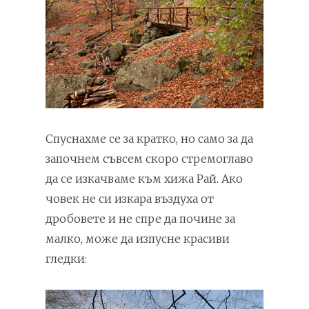
Спуснахме се за кратко, но само за да
започнем съвсем скоро стремоглаво
да се изкачваме към хижа Рай. Ако
човек не си изкара въздуха от
дробовете и не спре да почине за
малко, може да изпусне красиви
гледки: