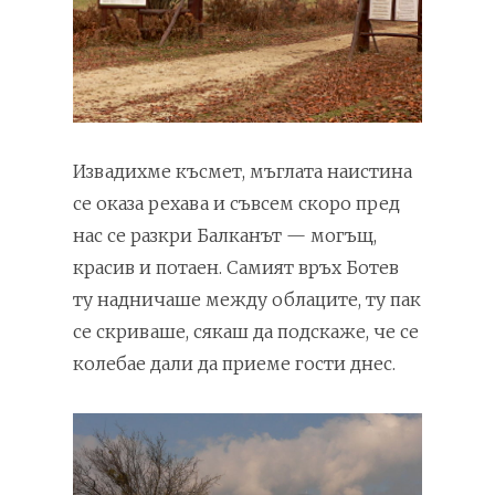
Извадихме късмет, мъглата наистина
се оказа рехава и съвсем скоро пред
нас се разкри Балканът — могъщ,
красив и потаен. Самият връх Ботев
ту надничаше между облаците, ту пак
се скриваше, сякаш да подскаже, че се
колебае дали да приеме гости днес.