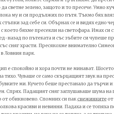
 да светне зелено, защото и то пресече. Умно ку
лока му и си продължих по пътя. Тъкмо бях вляз
 стъпки зад себе си. Обърнах се и видях едно че
 с което бяхме пресекли на светофара. Имах си 
д-назад по пътеката и със зъбите си чупеше п
със сняг храсти. Пресякохме внимателно Симео
 в Ловния парк.
ип е спокойно и хора почти не минават. Шосето
на тихо. Чуваше се само скърцащият звук на прес
бувките ми. Кучето беше престанало да търчи и
ен. Спрях. Падащият сняг заглушаваше шума на 
 от обикновено. Спомних си пак
снежинките
от
толкова красиви и невинни. Падаха и се топяха п