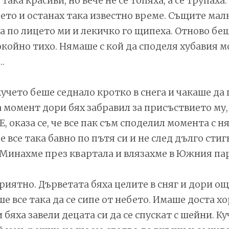
 така красиви, но вече не се топяха, а се трупаха
ето и останах така известно време. Същите ма
а по лицето ми и лекичко го щипеха. Отново бе
окойно тихо. Нямаше с кой да споделя хубавия м
…
кучето беше седнало кротко в снега и чакаше д
За момент дори бях забравил за присъствието му,
Е, оказа се, че все пак съм споделил момента с н
все така бавно по пътя си и не след дълго стиг
Минахме през квартала и влязахме в Южния пар
риятно. Дърветата бяха целите в сняг и дори ощ
 все така да се сипе от небето. Имаше доста хо
бяха завели децата си да се спускат с шейни. Ку