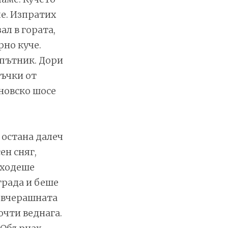
че. Изпратих
ал в гората,
рно куче.
спътник. Дори
ръчки от
новско шосе
 остана далеч
ен сняг,
 ходеше
града и беше
 вчерашната
очти веднага.