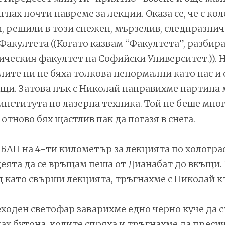
гнах почти навреме за лекции. Оказа се, че с кол
, решили в този снежен, мързелив, следпразниче
Факултета ((Когато казвам “Факултета”, разбира
ческия факултет на Софийски Университет.)). 
ите ни не бяха толкова ненормални като нас и 
щи. Затова пък с Николай направихме партина
института по лазерна техника. Той не беше мно
з отново бях щастлив пак да погазя в снега.
БАН на 4-ти километър за лекцията по хологра
еята да се връщам пеша от Дианабат до вкъщи.
д като свърши лекцията, тръгнахме с Николай к
ходен светофар заварихме едно черно куче да с
нах бутона, колите спряха и тръгнахме да преси