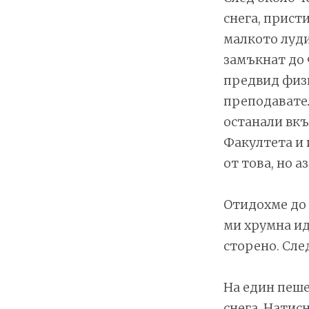
снега, присти
малкото луди
замъкнат до 
предвид физи
преподавател
останали вкъ
Факултета и 
от това, но а
Отидохме до 
ми хрумна ид
сторено. Сле
На един пеше
снега. Натис