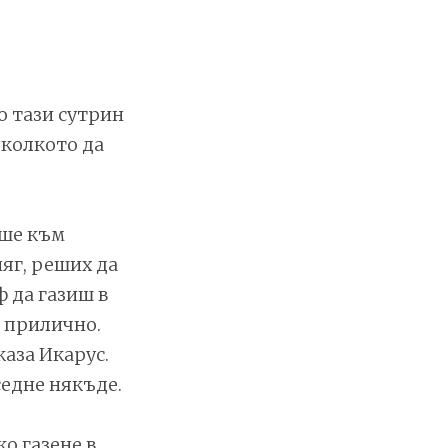
о тази сутрин
 колкото да
аше към
няг, реших да
ф да газиш в
л прилично.
каза Икарус.
седне някъде.
о газене в