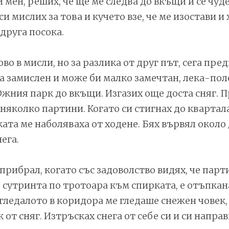
 мен, реших, че ще ме следва до вкъщи и се чуде
си мислих за това и кучето взе, че ме изостави и
 друга посока.
во в мисли, но за разлика от друг път, сега пре
а замислен и може би малко замечтан, лека-пол
жния парк до вкъщи. Изгазих още доста сняг. 
няколко партини. Когато си стигнах до квартал
ката ме наболяваха от ходене. Бях вървял около 
ега.
 прибрал, когато със задоволство видях, че парт
 сутринта по тротоара към спирката, е отъпкана
огледалото в коридора ме гледаше снежен човек, 
от сняг. Изтръсках снега от себе си и си напра