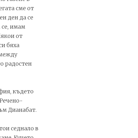
егата сме от
н ден да се
 се, имам
Някои от
си бяха
 между
го радостен
фия, където
 Речено-
ъм Дианабат.
тои седнало в
чаме. Кучето