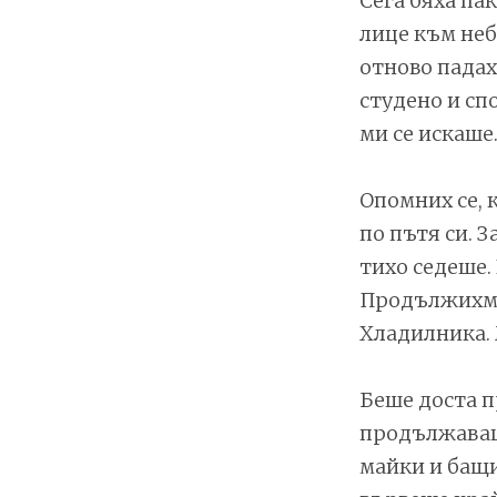
Сега бяха пак
лице към неб
отново падах
студено и сп
ми се искаше
Опомних се, 
по пътя си. 
тихо седеше. 
Продължихме 
Хладилника. 
Беше доста п
продължаваше
майки и бащи 