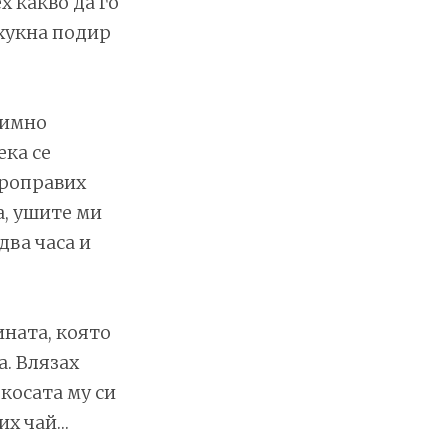
х какво да го
 хукна подир
димно
ека се
Проправих
а, ушите ми
два часа и
ината, която
. Влязах
косата му си
вих чай…