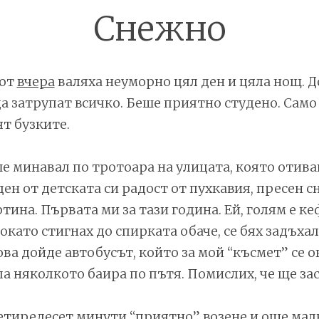
Снежно
 от
вчера
валяха неуморно цял ден и цяла нощ. Д
да затрупат всичко. Беше приятно студено. Само
т бузките.
е минавал по тротоара на улицата, която отив
ден от детската си радост от пухкавия, пресен с
тина. Първата ми за тази година. Ей, голям е ке
Докато стигнах до спирката обаче, се бях задъха
ова дойде автобусът, който за мой “късмет” се о
а няколкото баира по пътя. Помислих, че ще за
етиредесет минути “приятно” возене и още малк