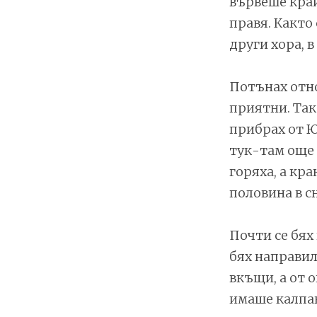
вървеше край
правя. Както 
други хора, в
Потънах отно
приятни. Так
прибрах от Ю
тук-там още 
горяха, а кра
половина в сн
Почти се бях
бях направил
вкъщи, а от 
имаше калпак 