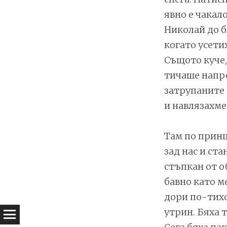
явно е чакало
Николай до б
когато усетих
Същото куче,
тичаше напре
затрупаните 
и навлязахме
Там по принц
зад нас и ста
стъпкан от о
бавно като м
дори по-тихо
утрин. Бяха 