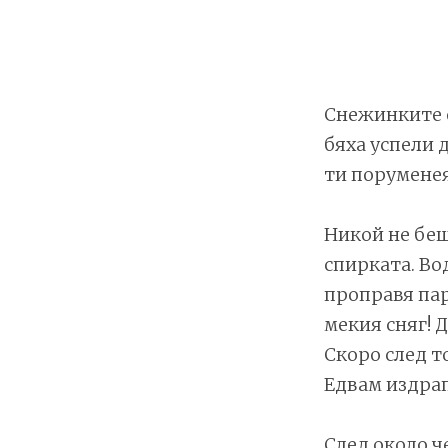
Снежинките
бяха успели 
ти поруменея
Никой не беш
спирката. Во
проправя пар
мекия сняг! 
Скоро след т
Едвам издрап
След около ч