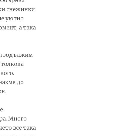
. Oбърнах
лки снежинки
ше уютно
омент, а така
а продължим
 толкова
якого.
нахме до
к.
е
ра. Много
чето все така