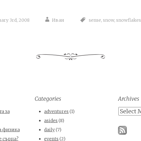
uary 3rd, 2008
Иван
sense
,
snow
,
snowflakes
Categories
Archives
Archives
а за
adventures
(1)
asides
(8)
а физика
daily
(7)
е сърца?
events
(2)